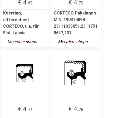
€ 4.
€ 4.
69
70
Keerring,
CORTECO Pakkingen
differentieel
MINI 19037089B
CORTECO, u.a. für
23111035851,2311751
Fiat, Lancia
8647,231...
Meerdere shops
Meerdere shops
€ 4.
€ 4.
71
76