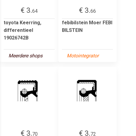
€ 3.
€ 3.
64
66
toyota Keerring,
febibilstein Moer FEBI
differentieel
BILSTEIN
19026742B
Meerdere shops
Motointegrator
€ 3.
€ 3.
70
72