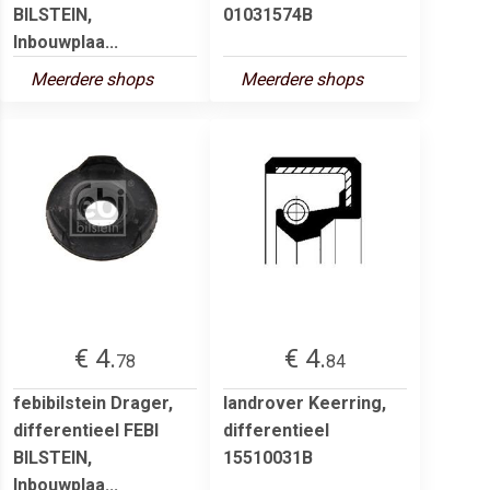
BILSTEIN,
01031574B
Inbouwplaa...
Meerdere shops
Meerdere shops
€ 4.
€ 4.
78
84
febibilstein Drager,
landrover Keerring,
differentieel FEBI
differentieel
BILSTEIN,
15510031B
Inbouwplaa...