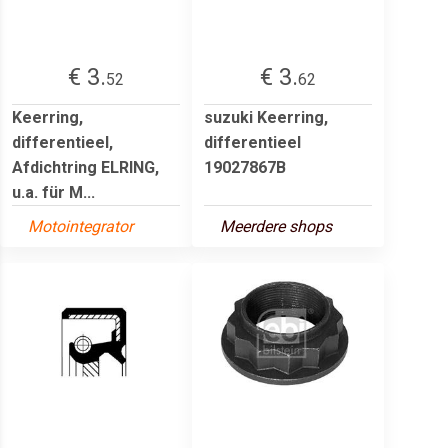
€ 3.
€ 3.
52
62
Keerring,
suzuki Keerring,
differentieel,
differentieel
Afdichtring ELRING,
19027867B
u.a. für M...
Motointegrator
Meerdere shops