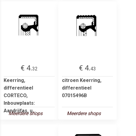
€ 4.
€ 4.
32
43
Keerring,
citroen Keerring,
differentieel
differentieel
CORTECO,
07015496B
Inbouwplaats:
Aandrijfas, u...
Meerdere shops
Meerdere shops