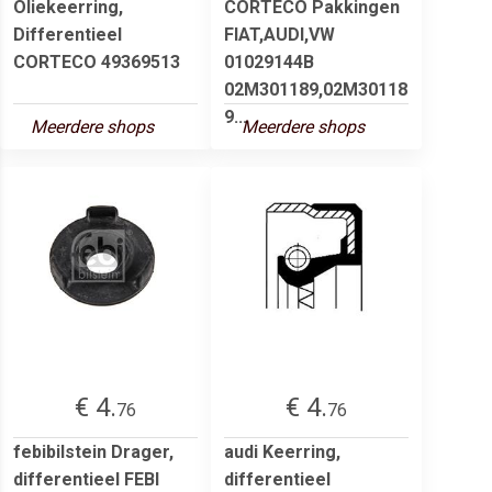
Oliekeerring,
CORTECO Pakkingen
Differentieel
FIAT,AUDI,VW
CORTECO 49369513
01029144B
02M301189,02M30118
9...
Meerdere shops
Meerdere shops
€ 4.
€ 4.
76
76
febibilstein Drager,
audi Keerring,
differentieel FEBI
differentieel