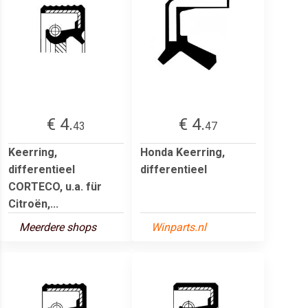
€ 4.
€ 4.
43
47
Keerring,
Honda Keerring,
differentieel
differentieel
CORTECO, u.a. für
Citroën,...
Meerdere shops
Winparts.nl