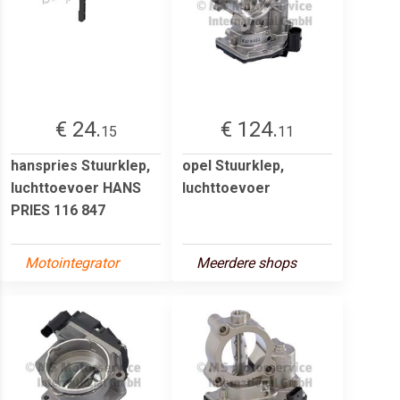
€ 24.
€ 124.
15
11
hanspries Stuurklep,
opel Stuurklep,
luchttoevoer HANS
luchttoevoer
PRIES 116 847
Motointegrator
Meerdere shops