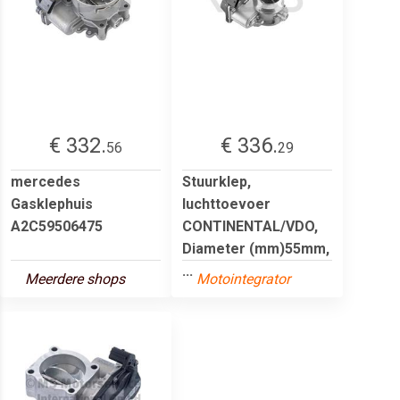
€ 332.
€ 336.
56
29
mercedes
Stuurklep,
Gasklephuis
luchttoevoer
A2C59506475
CONTINENTAL/VDO,
Diameter (mm)55mm,
...
Meerdere shops
Motointegrator