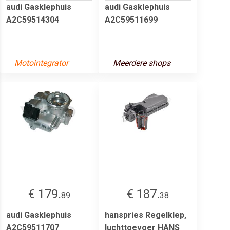
audi Gasklephuis
audi Gasklephuis
A2C59514304
A2C59511699
Motointegrator
Meerdere shops
€ 179.
€ 187.
89
38
audi Gasklephuis
hanspries Regelklep,
A2C59511707
luchttoevoer HANS