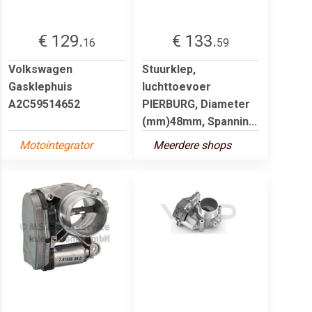
€ 129.
€ 133.
16
59
Volkswagen
Stuurklep,
Gasklephuis
luchttoevoer
A2C59514652
PIERBURG, Diameter
(mm)48mm, Spannin...
Motointegrator
Meerdere shops