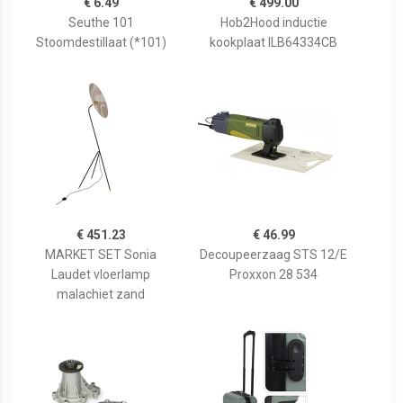
€ 6.49
€ 499.00
Seuthe 101
Hob2Hood inductie
Stoomdestillaat (*101)
kookplaat ILB64334CB
€ 451.23
€ 46.99
MARKET SET Sonia
Decoupeerzaag STS 12/E
Laudet vloerlamp
Proxxon 28 534
malachiet zand