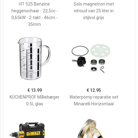
HT 525 Benzine
Solo magnetron met
heggenschaar - 22,5cc -
inhoud van 25 liter in
0,65kW - 2-takt - 46cm -
stijlvol grijs
35mm
€ 13.99
€ 12.95
KÜCHENPROF Målebæger
Waterpomp reparatie set
0.5L glas
Minarelli Horizontaal