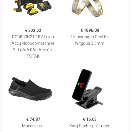
€ 333.52
€ 1896.00
DCD800H2T 18V Li-ion
Trouwringen Geel En
Accu Klopboormachine
Witgoud 3,5mm
Set (2x 5.0Ah Accu) In
TSTAK
€ 74.87
€ 16.03
Mocassins -
Korg Pitchclip 2 Tuner