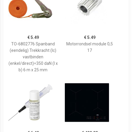
€ 5.49
€ 5.49
TO-6802776 Spanband
Motorrondsel module 0,5
(eendelig) Trekkracht (lc)
17
vastbinden
(enkel/direct)=350 daN (l x
b) 6 m x 25 mm