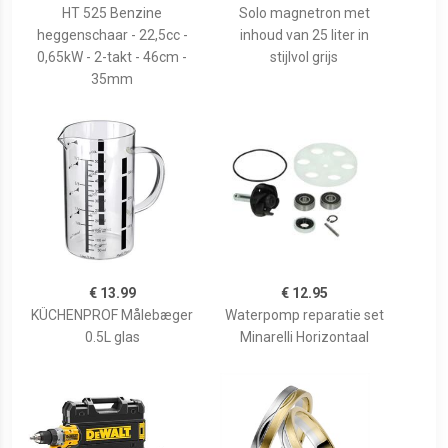
HT 525 Benzine
Solo magnetron met
heggenschaar - 22,5cc -
inhoud van 25 liter in
0,65kW - 2-takt - 46cm -
stijlvol grijs
35mm
€ 13.99
€ 12.95
KÜCHENPROF Målebæger
Waterpomp reparatie set
0.5L glas
Minarelli Horizontaal