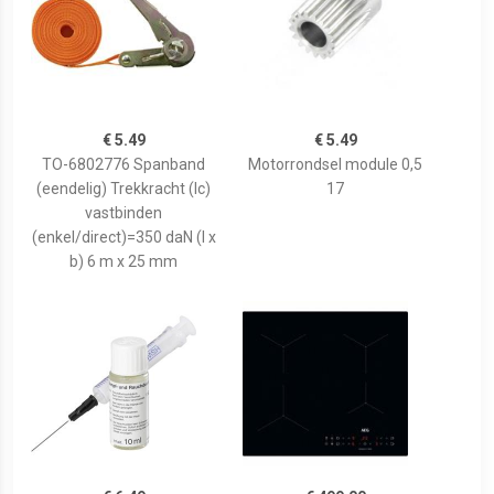
€ 5.49
€ 5.49
TO-6802776 Spanband
Motorrondsel module 0,5
(eendelig) Trekkracht (lc)
17
vastbinden
(enkel/direct)=350 daN (l x
b) 6 m x 25 mm