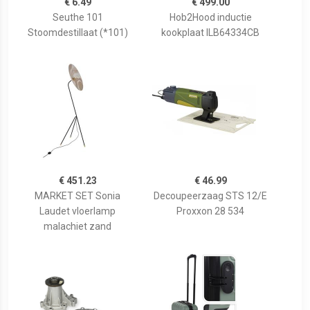
€ 6.49
€ 499.00
Seuthe 101
Hob2Hood inductie
Stoomdestillaat (*101)
kookplaat ILB64334CB
€ 451.23
€ 46.99
MARKET SET Sonia
Decoupeerzaag STS 12/E
Laudet vloerlamp
Proxxon 28 534
malachiet zand