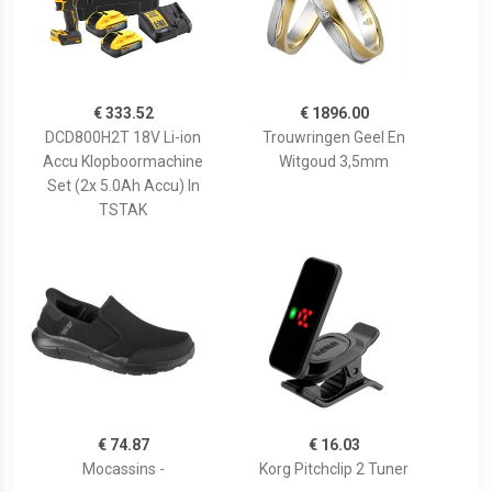
€ 333.52
€ 1896.00
DCD800H2T 18V Li-ion
Trouwringen Geel En
Accu Klopboormachine
Witgoud 3,5mm
Set (2x 5.0Ah Accu) In
TSTAK
€ 74.87
€ 16.03
Mocassins -
Korg Pitchclip 2 Tuner