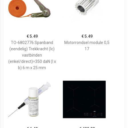
€ 5.49
€ 5.49
TO-6802776 Spanband
Motorrondsel module 0,5
(eendelig) Trekkracht (lc)
17
vastbinden
(enkel/direct)=350 daN (l x
b) 6 m x 25 mm