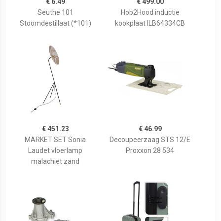
€ 6.49
€ 499.00
Seuthe 101
Hob2Hood inductie
Stoomdestillaat (*101)
kookplaat ILB64334CB
€ 451.23
€ 46.99
MARKET SET Sonia
Decoupeerzaag STS 12/E
Laudet vloerlamp
Proxxon 28 534
malachiet zand