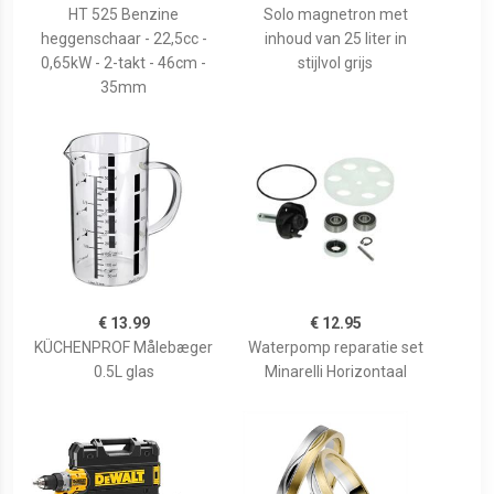
HT 525 Benzine
Solo magnetron met
heggenschaar - 22,5cc -
inhoud van 25 liter in
0,65kW - 2-takt - 46cm -
stijlvol grijs
35mm
€ 13.99
€ 12.95
KÜCHENPROF Målebæger
Waterpomp reparatie set
0.5L glas
Minarelli Horizontaal