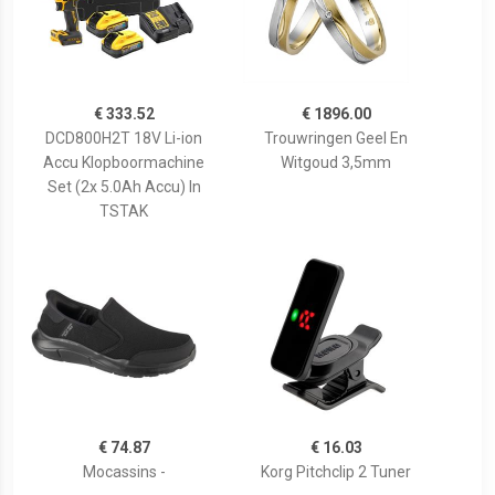
€ 333.52
€ 1896.00
DCD800H2T 18V Li-ion
Trouwringen Geel En
Accu Klopboormachine
Witgoud 3,5mm
Set (2x 5.0Ah Accu) In
TSTAK
€ 74.87
€ 16.03
Mocassins -
Korg Pitchclip 2 Tuner