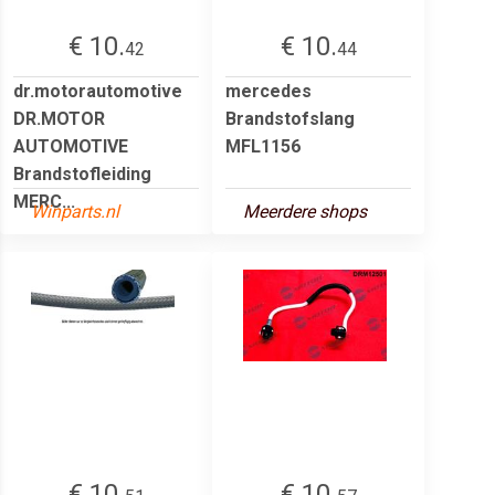
€ 10.
€ 10.
42
44
dr.motorautomotive
mercedes
DR.MOTOR
Brandstofslang
AUTOMOTIVE
MFL1156
Brandstofleiding
MERC...
Winparts.nl
Meerdere shops
€ 10.
€ 10.