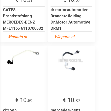
51
57
GATES
dr.motorautomotive
Brandstofslang
Brandstofleiding
MERCEDES-BENZ
Dr.Motor Automotive
MFL1165 6110700532
DRM1...
Winparts.nl
Winparts.nl
€ 10.
€ 10.
59
87
citroen
mercedes-benz