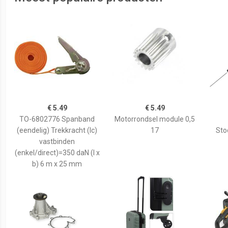
€ 5.49
€ 5.49
TO-6802776 Spanband
Motorrondsel module 0,5
(eendelig) Trekkracht (lc)
17
Sto
vastbinden
(enkel/direct)=350 daN (l x
b) 6 m x 25 mm