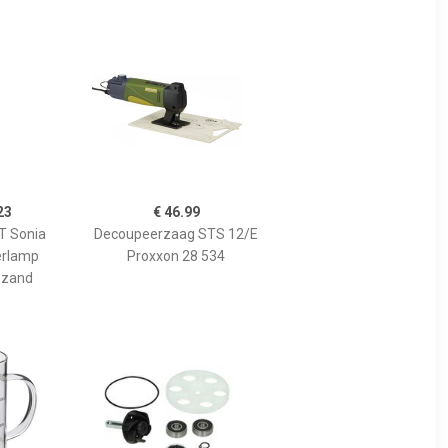
23
€ 46.99
 Sonia
Decoupeerzaag STS 12/E
erlamp
Proxxon 28 534
 zand