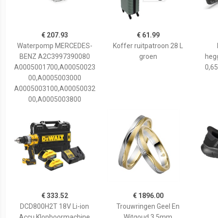
€ 207.93
€ 61.99
Waterpomp MERCEDES-
Koffer ruitpatroon 28 L
BENZ A2C3997390080
groen
hegg
A0005001700,A00050023
0,65
00,A0005003000
A0005003100,A00050032
00,A0005003800
€ 333.52
€ 1896.00
DCD800H2T 18V Li-ion
Trouwringen Geel En
Accu Klopboormachine
Witgoud 3,5mm