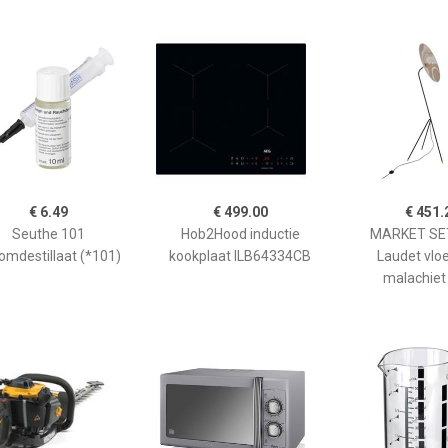
€ 6.49
€ 499.00
€ 451.
Seuthe 101
Hob2Hood inductie
MARKET SET
omdestillaat (*101)
kookplaat ILB64334CB
Laudet vlo
malachiet