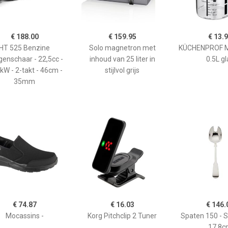
€ 188.00
€ 159.95
€ 13.
HT 525 Benzine
Solo magnetron met
KÜCHENPROF 
enschaar - 22,5cc -
inhoud van 25 liter in
0.5L gl
kW - 2-takt - 46cm -
stijlvol grijs
35mm
€ 74.87
€ 16.03
€ 146.
Mocassins -
Korg Pitchclip 2 Tuner
Spaten 150 - 
17,8c