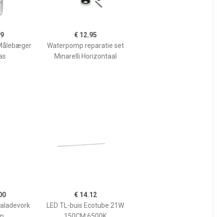
99
€ 12.95
Målebæger
Waterpomp reparatie set
as
Minarelli Horizontaal
00
€ 14.12
Saladevork
LED TL-buis Ecotube 21W
m
150CM 6500K