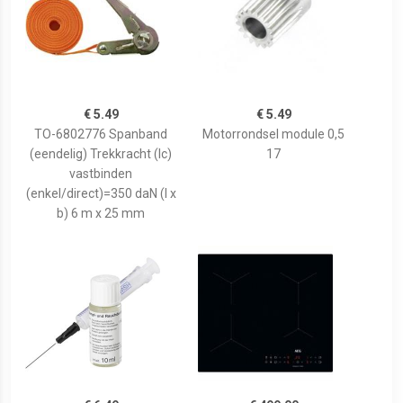
€ 5.49
€ 5.49
TO-6802776 Spanband
Motorrondsel module 0,5
(eendelig) Trekkracht (lc)
17
vastbinden
(enkel/direct)=350 daN (l x
b) 6 m x 25 mm