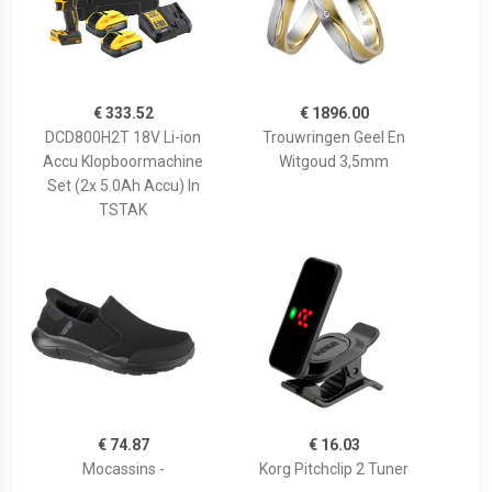
€ 333.52
€ 1896.00
DCD800H2T 18V Li-ion
Trouwringen Geel En
Accu Klopboormachine
Witgoud 3,5mm
Set (2x 5.0Ah Accu) In
TSTAK
€ 74.87
€ 16.03
Mocassins -
Korg Pitchclip 2 Tuner