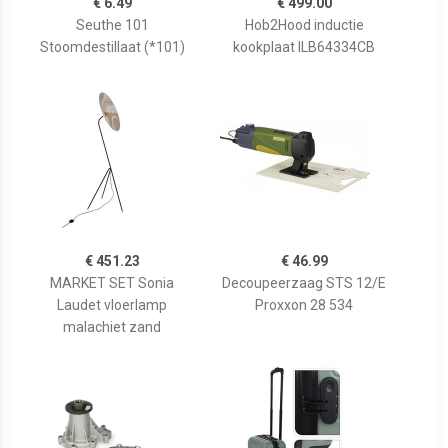
€ 6.49
€ 499.00
Seuthe 101
Hob2Hood inductie
Stoomdestillaat (*101)
kookplaat ILB64334CB
€ 451.23
€ 46.99
MARKET SET Sonia
Decoupeerzaag STS 12/E
Laudet vloerlamp
Proxxon 28 534
malachiet zand