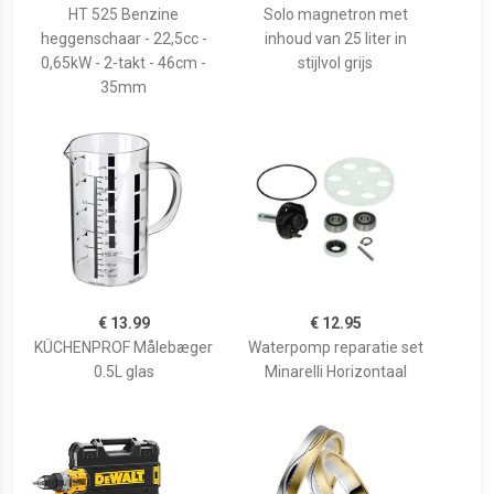
HT 525 Benzine
Solo magnetron met
heggenschaar - 22,5cc -
inhoud van 25 liter in
0,65kW - 2-takt - 46cm -
stijlvol grijs
35mm
€ 13.99
€ 12.95
KÜCHENPROF Målebæger
Waterpomp reparatie set
0.5L glas
Minarelli Horizontaal