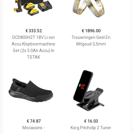
€ 333.52
€ 1896.00
DCD800H2T 18V Li-ion
Trouwringen Geel En
Accu Klopboormachine
Witgoud 3,5mm
Set (2x 5.0Ah Accu) In
TSTAK
€ 74.87
€ 16.03
Mocassins -
Korg Pitchclip 2 Tuner