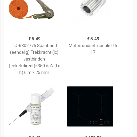
€ 5.49
€ 5.49
TO-6802776 Spanband
Motorrondsel module 0,5
(eendelig) Trekkracht (lc)
17
vastbinden
(enkel/direct)=350 daN (l x
b) 6 m x 25 mm