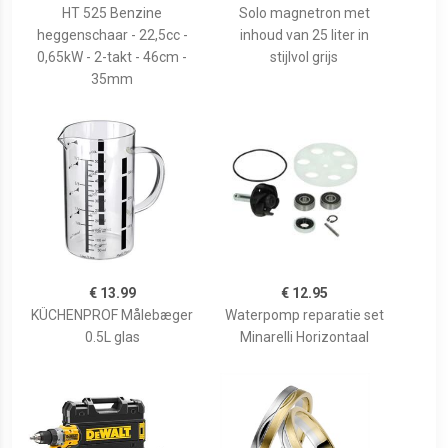
HT 525 Benzine
Solo magnetron met
heggenschaar - 22,5cc -
inhoud van 25 liter in
0,65kW - 2-takt - 46cm -
stijlvol grijs
35mm
€ 13.99
€ 12.95
KÜCHENPROF Målebæger
Waterpomp reparatie set
0.5L glas
Minarelli Horizontaal