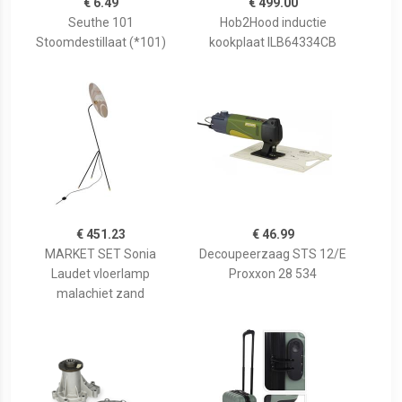
€ 6.49
€ 499.00
Seuthe 101
Hob2Hood inductie
Stoomdestillaat (*101)
kookplaat ILB64334CB
€ 451.23
€ 46.99
MARKET SET Sonia
Decoupeerzaag STS 12/E
Laudet vloerlamp
Proxxon 28 534
malachiet zand