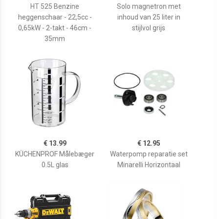
HT 525 Benzine
Solo magnetron met
heggenschaar - 22,5cc -
inhoud van 25 liter in
0,65kW - 2-takt - 46cm -
stijlvol grijs
35mm
€ 13.99
€ 12.95
KÜCHENPROF Målebæger
Waterpomp reparatie set
0.5L glas
Minarelli Horizontaal