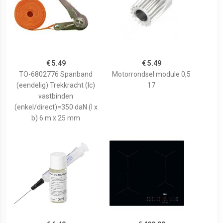
€ 5.49
€ 5.49
TO-6802776 Spanband
Motorrondsel module 0,5
(eendelig) Trekkracht (lc)
17
vastbinden
(enkel/direct)=350 daN (l x
b) 6 m x 25 mm