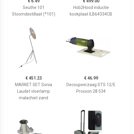
€ 6.49
€ 499.00
Seuthe 101
Hob2Hood inductie
Stoomdestillaat (*101)
kookplaat ILB64334CB
€ 451.23
€ 46.99
MARKET SET Sonia
Decoupeerzaag STS 12/E
Laudet vloerlamp
Proxxon 28 534
malachiet zand