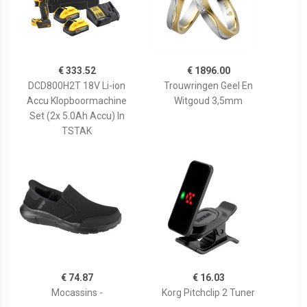
€ 333.52
€ 1896.00
DCD800H2T 18V Li-ion
Trouwringen Geel En
Accu Klopboormachine
Witgoud 3,5mm
Set (2x 5.0Ah Accu) In
TSTAK
€ 74.87
€ 16.03
Mocassins -
Korg Pitchclip 2 Tuner