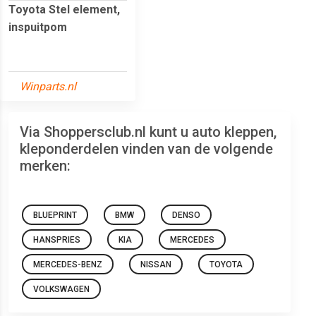
Toyota Stel element,
inspuitpom
Winparts.nl
Via Shoppersclub.nl kunt u auto kleppen,
kleponderdelen vinden van de volgende
merken:
BLUEPRINT
BMW
DENSO
HANSPRIES
KIA
MERCEDES
MERCEDES-BENZ
NISSAN
TOYOTA
VOLKSWAGEN