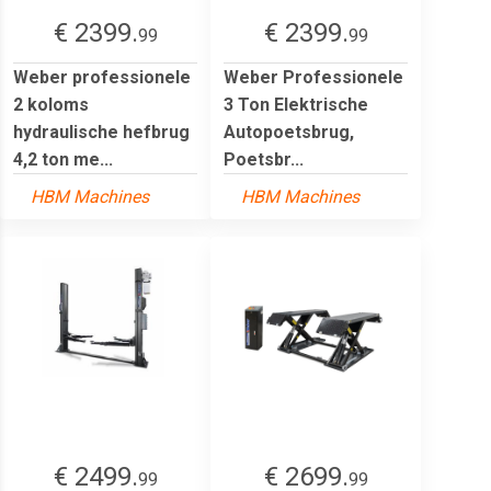
€ 2399.
€ 2399.
99
99
Weber professionele
Weber Professionele
2 koloms
3 Ton Elektrische
hydraulische hefbrug
Autopoetsbrug,
4,2 ton me...
Poetsbr...
HBM Machines
HBM Machines
€ 2499.
€ 2699.
99
99