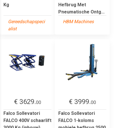
Kg
Hefbrug Met
Pneumatische Ontg...
Gereedschapspeci
HBM Machines
alist
€ 3629.
€ 3999.
00
00
Falco Sollevatori
Falco Sollevatori
FALCO 400V schaarlift
FALCO 1-koloms
3000 Kg (inbouw)
mobiele hefbrug 2500