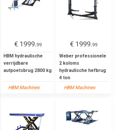
€ 1999.
€ 1999.
99
99
HBM hydraulische
Weber professionele
verrijdbare
2 koloms
autpoetsbrug 2800 kg
hydraulische hefbrug
4 ton
HBM Machines
HBM Machines