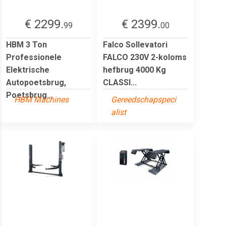
€ 2299.
€ 2399.
99
00
HBM 3 Ton
Falco Sollevatori
Professionele
FALCO 230V 2-koloms
Elektrische
hefbrug 4000 Kg
Autopoetsbrug,
CLASSI...
Poetsbrug...
HBM Machines
Gereedschapspeci
alist