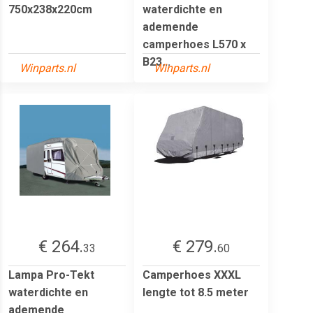
750x238x220cm
waterdichte en
ademende
camperhoes L570 x
B23...
Winparts.nl
Winparts.nl
€ 264.
€ 279.
33
60
Lampa Pro-Tekt
Camperhoes XXXL
waterdichte en
lengte tot 8.5 meter
ademende