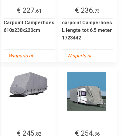
€ 227.
€ 236.
61
73
Carpoint Camperhoes
carpoint Camperhoes
610x238x220cm
L lengte tot 6.5 meter
1723442
Winparts.nl
Winparts.nl
€ 245.
€ 254.
82
36