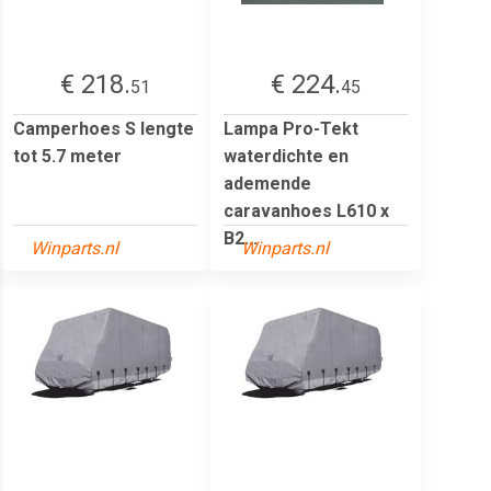
€ 218.
€ 224.
51
45
Camperhoes S lengte
Lampa Pro-Tekt
tot 5.7 meter
waterdichte en
ademende
caravanhoes L610 x
B2...
Winparts.nl
Winparts.nl