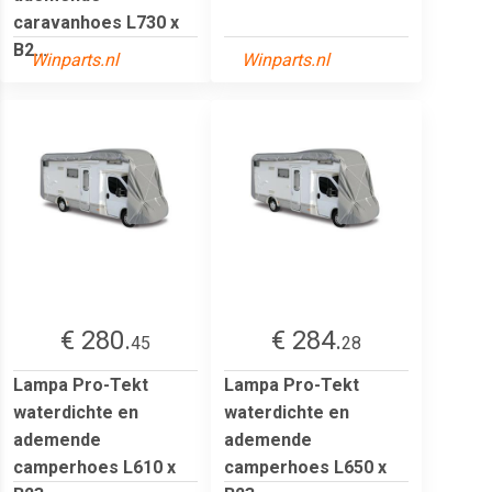
caravanhoes L730 x
B2...
Winparts.nl
Winparts.nl
€ 280.
€ 284.
45
28
Lampa Pro-Tekt
Lampa Pro-Tekt
waterdichte en
waterdichte en
ademende
ademende
camperhoes L610 x
camperhoes L650 x