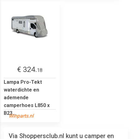
€ 324.
18
Lampa Pro-Tekt
waterdichte en
ademende
camperhoes L850 x
B23...
Winparts.nl
Via Shoppersclub.nl kunt u camper en