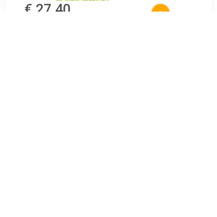
€ 27.40
Verzenden: € 5.99
2 - 5 werkdagen
Dwergsering (syringa "Josee") Een sierlijke plant is de
dwergsering met zijn mooie pluimvormige roze bloemetjes.
De pluimen van deze dwergvorm zijn niet groter dan 5 cm.
Door de sterk geurende bloemen is de sering een zeer
geliefde tuinplan...
TERUG