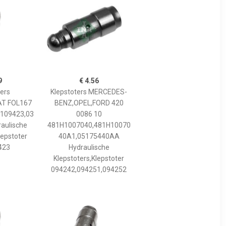
9
€ 4.56
ters
Klepstoters MERCEDES-
T FOL167
BENZ,OPEL,FORD 420
109423,03
0086 10
aulische
481H1007040,481H10070
lepstoter
40A1,05175440AA
423
Hydraulische
Klepstoters,Klepstoter
094242,094251,094252