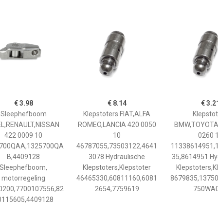
€ 3.98
€ 8.14
€ 3.2
Sleephefboom
Klepstoters FIAT,ALFA
Klepsto
L,RENAULT,NISSAN
ROMEO,LANCIA 420 0050
BMW,TOYOTA,
422 0009 10
10
0260 
700QAA,1325700QA
46787055,73503122,4641
11338614951,
B,4409128
3078 Hydraulische
35,8614951 Hy
Sleephefboom,
Klepstoters,Klepstoter
Klepstoters,K
motorregeling
46465330,60811160,6081
8679835,1375
0200,7700107556,82
2654,7759619
750WA
0115605,4409128