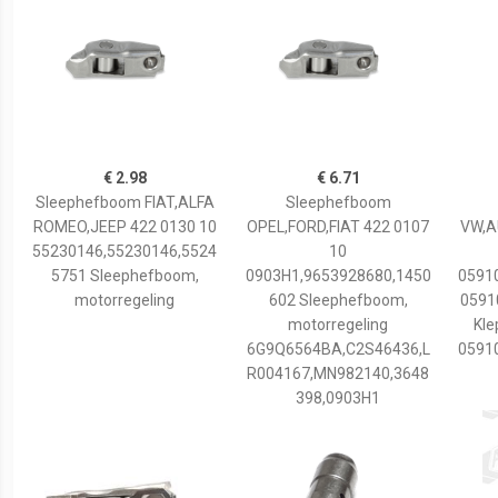
€ 2.98
€ 6.71
Sleephefboom FIAT,ALFA
Sleephefboom
ROMEO,JEEP 422 0130 10
OPEL,FORD,FIAT 422 0107
VW,A
55230146,55230146,5524
10
5751 Sleephefboom,
0903H1,9653928680,1450
0591
motorregeling
602 Sleephefboom,
0591
motorregeling
Kle
6G9Q6564BA,C2S46436,L
0591
R004167,MN982140,3648
398,0903H1