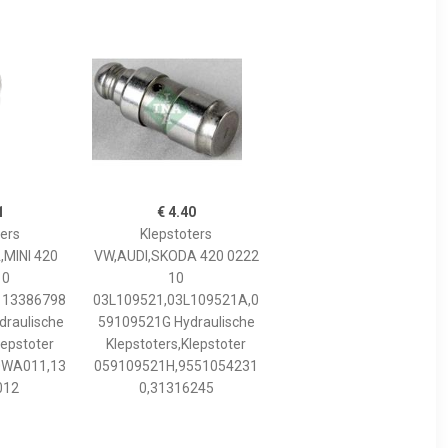
1
€ 4.40
ters
Klepstoters
MINI 420
VW,AUDI,SKODA 420 0222
10
10
113386798
03L109521,03L109521A,0
draulische
59109521G Hydraulische
lepstoter
Klepstoters,Klepstoter
0WA011,13
059109521H,9551054231
012
0,31316245