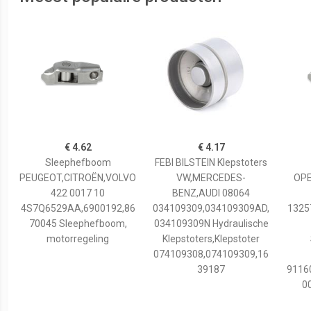
€ 4.62
€ 4.17
Sleephefboom
FEBI BILSTEIN Klepstoters
PEUGEOT,CITROËN,VOLVO
VW,MERCEDES-
OPE
422 0017 10
BENZ,AUDI 08064
4S7Q6529AA,6900192,86
034109309,034109309AD,
1325
70045 Sleephefboom,
034109309N Hydraulische
motorregeling
Klepstoters,Klepstoter
074109308,074109309,16
39187
9116
0