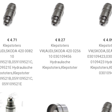
€ 4.71
€ 8.27
€ 4.0
Klepstoters
Klepstoters
Klepsto
UDI,SKODA 420 0082
VW,AUDI,SKODA 420 0256
VW,SKODA,SEA
10
10 03G109456
030109423,030
09521B,059109521C,
Hydraulische
0109423 Hydr
09521E Hydraulische
Klepstoters,Klepstoter
Klepstoters,K
pstoters,Klepstoter
030109
09521B,059109521C,
059109521E