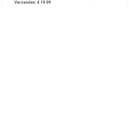
Verzenden: € 19.99
2-4 werkdagen
€ 100.12
Verzenden: € 9.99
Voorradig.
Fabrikant: BLIC. Index: 6504-01-3546591K. Inbouwplaats:
Links achter. Fabrikant nr.: 6504-01-3546591K.
TERUG