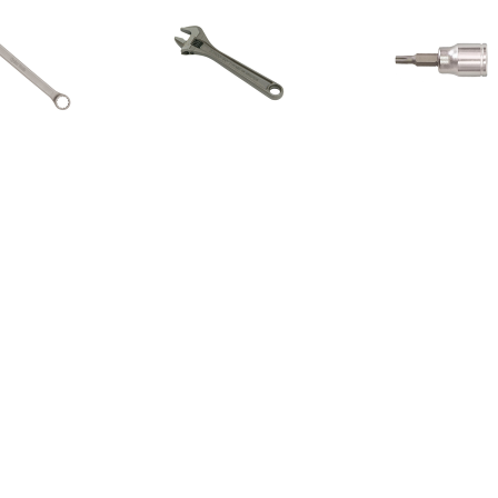
€ 15.99
€ 19.99
€ 10.
Cyclus Ring en
Bahco 8071 80-serie
Cyclus rateldop
teeksleutel 17mm
Verstelbare moersleutel -
3/8
27mm - 205mm
€ 14.99
€ 10.95
€ 20.