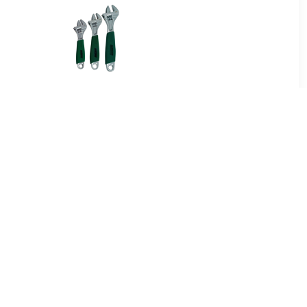
95
€ 22.99
 torx tx20
Brüder Mannesmann
19880 3-delige
verstelbare
Moersleutelset
99
€ 12.99