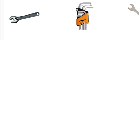
€ 14.99
€ 15.73
Bahco 8070 80-serie
Beta 96/SC9 9-delige
Verstelbare moersleutel -
Inbussleutelset - 10mm
S
19mm - 155mm
€ 10.95
€ 11.99