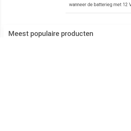
wanneer de batterieg met 12 Vol
Meest populaire producten
€ 1.99
€ 5.99
Arbre Magique Aardbei
Comfort Connect M10
BAA
1710495