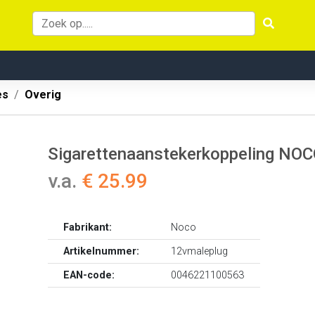
es
Overig
Sigarettenaanstekerkoppeling NO
v.a.
€ 25.99
Fabrikant:
Noco
Artikelnummer:
12vmaleplug
EAN-code:
0046221100563