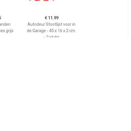
5
€ 11.99
anden
Autodeur Stootlijst voor in
s grijs
de Garage - 40 x 16 x 2 cm.
- 2 stuks
99
€ 16.99
es maat L
Carpoint Dakhoes
0 cm blauw
Polyester Stationcar M
296x178/172x46cm