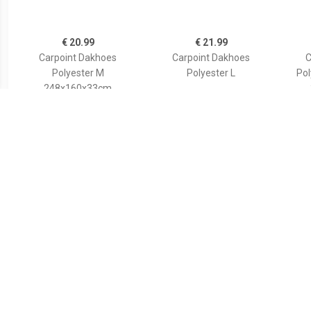
€ 20.99
€ 21.99
Carpoint Dakhoes
Carpoint Dakhoes
C
Polyester M
Polyester L
Pol
248x160x33cm
€ 9.49
€ 34.99
Autodeurranden set
ProPlus Autohoes
C
transparant
bovenkant XL 390x156x60
cm donkerblauw