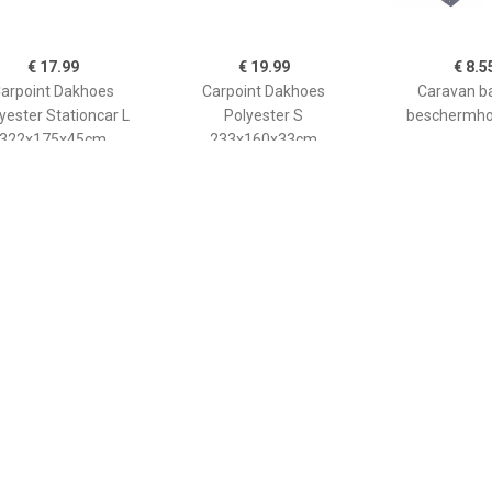
€ 17.99
€ 19.99
€ 8.5
arpoint Dakhoes
Carpoint Dakhoes
Caravan b
yester Stationcar L
Polyester S
beschermhoe
322x175x45cm
233x160x33cm
€ 21.99
€ 19.99
€ 34.
arpoint Dakhoes
Carpoint Dakhoes
ProPlus dakho
Polyester MPV-M
Polyester XL
315 x 122 x 6
391x188x68cm
292x160x33cm