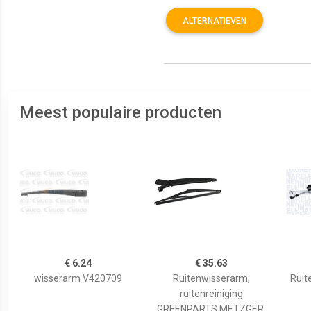
ALTERNATIEVEN
Meest populaire producten
€ 6.24
€ 35.63
wisserarm V420709
Ruitenwisserarm,
Ruit
ruitenreiniging
GREENPARTS METZGER,