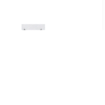
3
€ 119.07
serarm
Ruitenreinigingssysteem