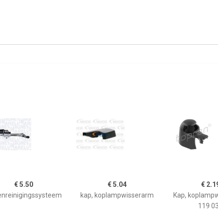
€ 5.50
€ 5.04
€ 2.1
enreinigingssysteem
kap, koplampwisserarm
Kap, koplamp
119 0