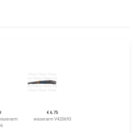
9
€ 6.75
wisserarm
wisserarm V420693
36