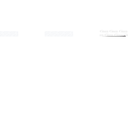
€ 69.02
€ 79.95
€ 8.0
enreinigingssysteem
Ruitenreinigingssysteem
ruitenwis