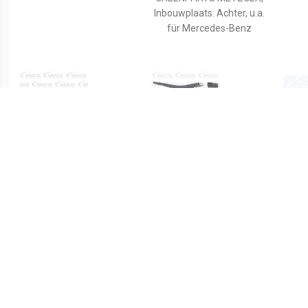
Inbouwplaats: Achter, u.a.
für Mercedes-Benz
€ 3.79
€ 26.02
ruitenwissermech.
wisserarmset V221105
Ruit
V103175