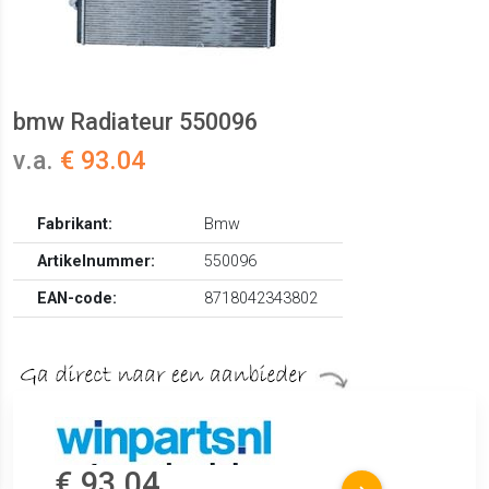
bmw Radiateur 550096
v.a.
€ 93.04
Fabrikant:
Bmw
Artikelnummer:
550096
EAN-code:
8718042343802
€ 93.04