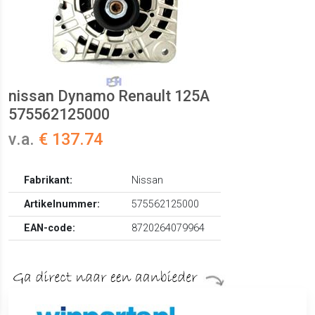
nissan Dynamo Renault 125A
575562125000
v.a.
€ 137.74
Fabrikant:
Nissan
Artikelnummer:
575562125000
EAN-code:
8720264079964