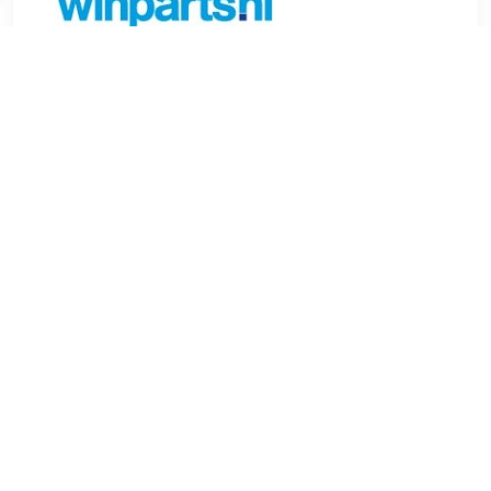
€ 137.74
Verzenden: € 6.99
Voorradig.
€ 137.74
Verzenden: € 6.99
Voorradig.
Garantie: 2 jaar Kwaliteit: +Line Spanning (Volt): 12
Laadstroom [A]: 125 Riemschijf-Ø [mm]: 48.3 Aantal groeven:
6 Klem: B+ (M8) Aantal gaten voor montage: 4