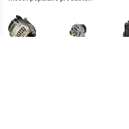
€ 182.78
€ 10.26
Dynamo 4447
Borstelhouder
€ 10.09
€ 154.14