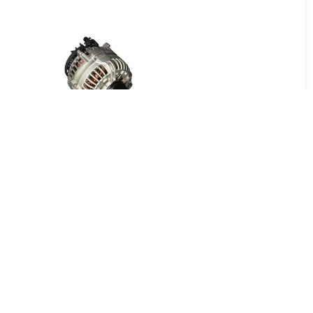
3
€ 9.26
lborstel
Borstelhouder
3
€ 652.80