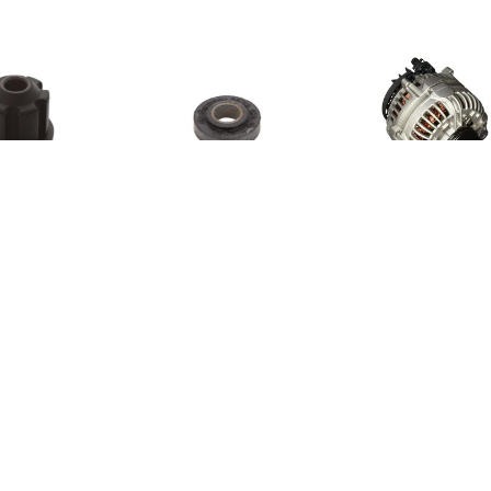
€ 1.26
€ 1.96
€ 8.8
Lagerbus
Lagerbus
Houder, Koo
€ 1.71
€ 9.62
€ 7.6