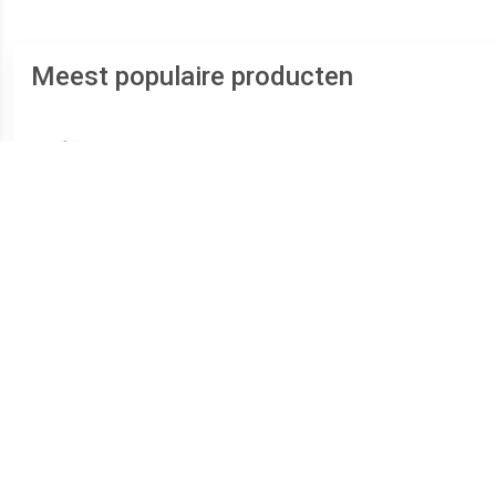
Meest populaire producten
€ 182.78
€ 10.26
Dynamo 4447
Borstelhouder