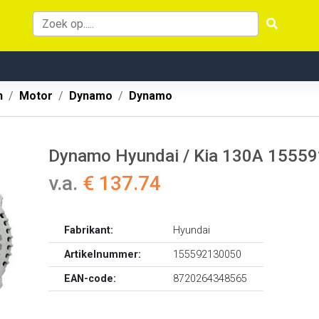
n
Motor
Dynamo
Dynamo
Dynamo Hyundai / Kia 130A 1555
v.a.
€ 137.74
Fabrikant:
Hyundai
Artikelnummer:
155592130050
EAN-code:
8720264348565