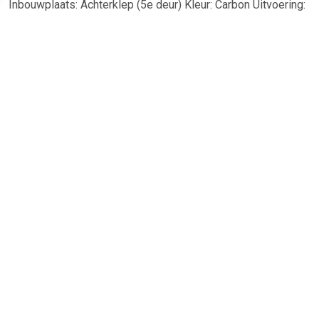
Inbouwplaats: Achterklep (5e deur) Kleur: Carbon Uitvoering:
Sport-Optik Geschikt voor : MERCEDES-BENZ E-KLASSE
Coupé (C238).
TERUG
Algemeen
Koopadvies, FAQ over?
Privacy Policy
Cookies
Disclaimer
Zakelijk