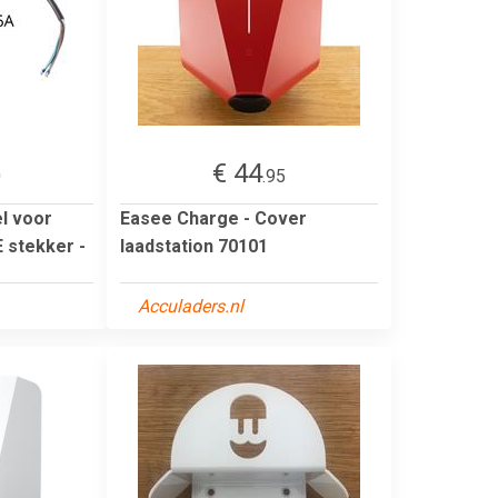
€ 44
0
.95
l voor
Easee Charge - Cover
 stekker -
laadstation 70101
Acculaders.nl