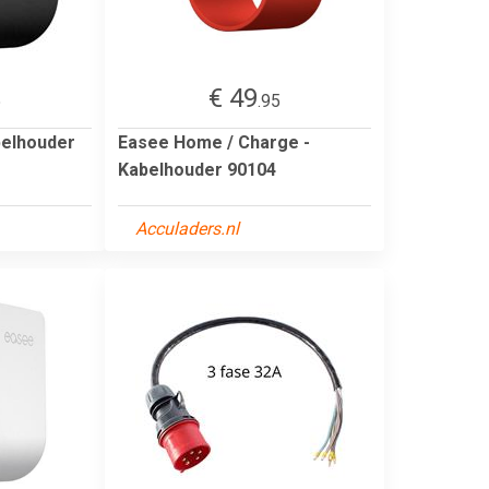
€ 49
5
.95
belhouder
Easee Home / Charge -
Kabelhouder 90104
Acculaders.nl