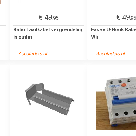
€ 49
€ 49
.95
.9
Ratio Laadkabel vergrendeling
Easee U-Hook Kabe
in outlet
Wit
Acculaders.nl
Acculaders.nl