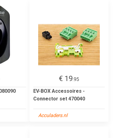
€ 19
9
.95
9080090
EV-BOX Accessoires -
Connector set 470040
Acculaders.nl