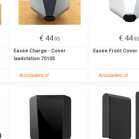
€ 44
€ 44
.95
.9
Easee Charge - Cover
Easee Front Cover 
laadstation 70105
Acculaders.nl
Acculaders.nl