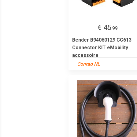
€ 45
.99
Bender B94060129 CC613
Connector KIT eMobility
accessoire
Conrad NL