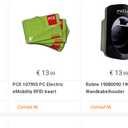
€ 13
€ 13
.99
.9
PCE 107955 PC Electric
Roline 19080090 1
eMobility RFID-kaart
Wandkabelhouder
Conrad NL
Conrad NL