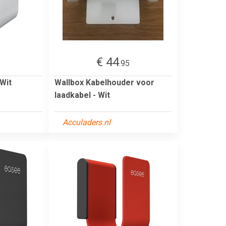
€ 44
5
.95
Wit
Wallbox Kabelhouder voor
laadkabel - Wit
Acculaders.nl