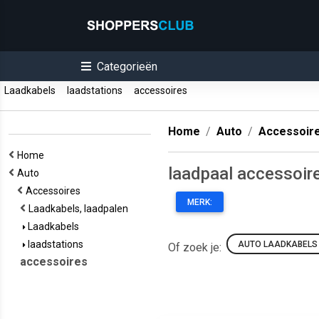
Categorieën
Laadkabels
laadstations
accessoires
Home
Auto
Accessoir
Home
laadpaal accessoir
Auto
Accessoires
MERK:
Laadkabels, laadpalen
Laadkabels
laadstations
AUTO LAADKABELS
Of zoek je:
accessoires