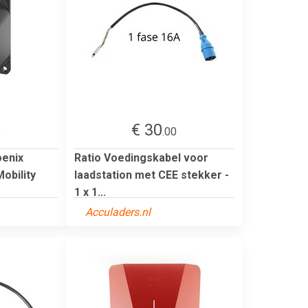
€ 30
9
.00
oenix
Ratio Voedingskabel voor
obility
laadstation met CEE stekker -
1 x 1...
Acculaders.nl