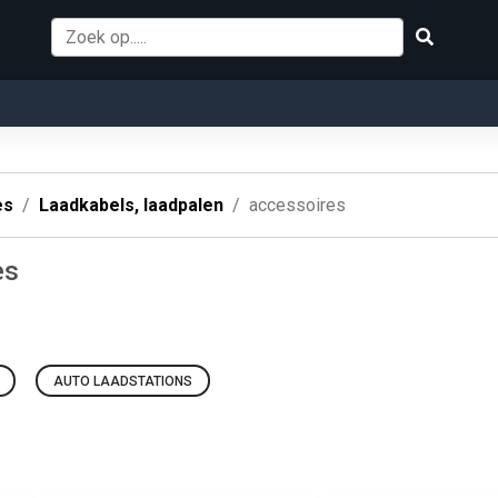
es
Laadkabels, laadpalen
accessoires
es
AUTO LAADSTATIONS