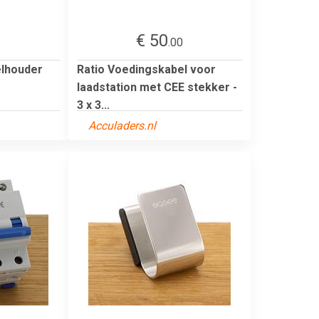
€ 50
5
.00
lhouder
Ratio Voedingskabel voor
laadstation met CEE stekker -
3 x 3...
Acculaders.nl