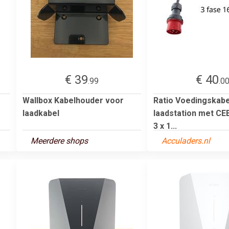
€ 39
€ 40
.99
.0
Wallbox Kabelhouder voor
Ratio Voedingskabe
laadkabel
laadstation met CEE
3 x 1...
Meerdere shops
Acculaders.nl