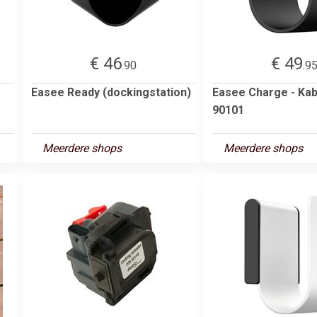
€ 46
€ 49
.90
.9
Easee Ready (dockingstation)
Easee Charge - Ka
90101
Meerdere shops
Meerdere shops