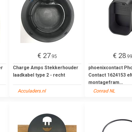
€ 27
€ 28
.95
.9
er
Charge Amps Stekkerhouder
phoenixcontact Ph
laadkabel type 2 - recht
Contact 1624153 eM
montagefram...
Acculaders.nl
Conrad NL