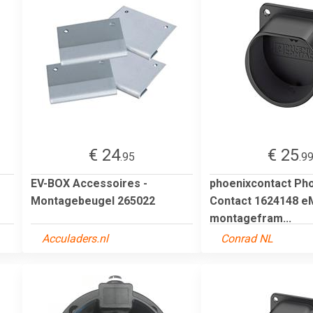
€ 24
€ 25
.95
.9
EV-BOX Accessoires -
phoenixcontact Ph
Montagebeugel 265022
Contact 1624148 eM
montagefram...
Acculaders.nl
Conrad NL