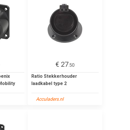
€ 27
9
.50
oenix
Ratio Stekkerhouder
obility
laadkabel type 2
Acculaders.nl