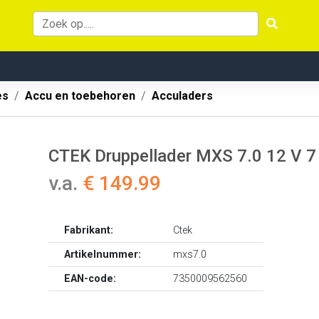
es
Accu en toebehoren
Acculaders
CTEK Druppellader MXS 7.0 12 V 7
v.a.
€ 149.99
Fabrikant:
Ctek
Artikelnummer:
mxs7.0
EAN-code:
7350009562560